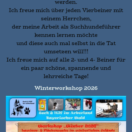
werden.
Ich freue mich über jeden Vierbeiner mit
seinem Herrchen,
der meine Arbeit als Suchhundeführer
kennen lernen möchte
und diese auch mal selbst in die Tat
umsetzen will!!!
Ich freue mich auf alle 2- und 4- Beiner für
ein paar schöne, spannende und
lehrreiche Tage!
Winterworkshop 2026