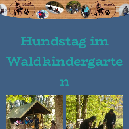
Hundstag im
Waldkindergarte
n